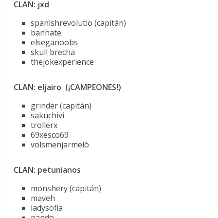
CLAN: jxd
spanishrevolutio (capitán)
banhate
elseganoobs
skull brecha
thejokexperience
CLAN: eljairo (¡CAMPEONES!)
grinder (capitán)
sakuchivi
trollerx
69xesco69
volsmenjarmelò
CLAN: petunianos
monshery (capitán)
maveh
ladysofia
nando