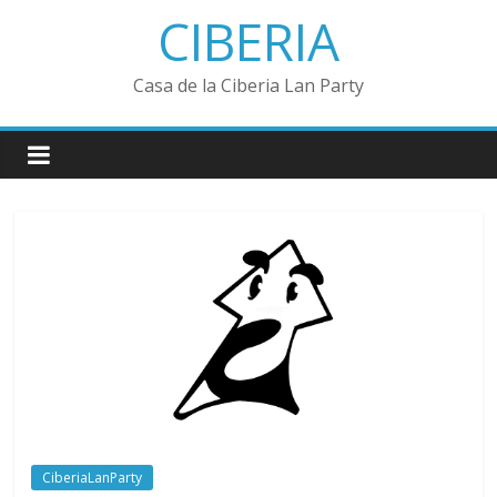
Saltar
CIBERIA
al
contenido
Casa de la Ciberia Lan Party
CiberiaLanParty