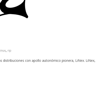
,
linux
rip
las distribuciones con apollo autonómico pionera, LiNex. LiNex,