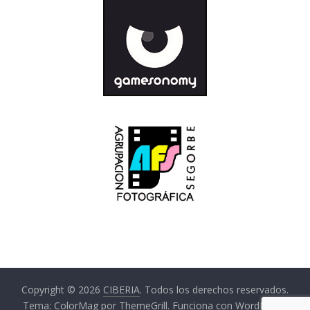
Copyright © 2026
CIBERIA
. Todos los derechos reservados.
Tema:
ColorMag
por ThemeGrill. Funciona con
WordPress
.