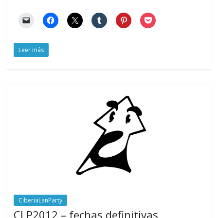
Leer más
CiberiaLanParty
CLP2012 – fechas definitivas