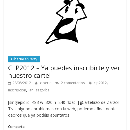
CiberiaLanParty
CLP2012 – Ya puedes inscribirte y ver
nuestro cartel
,
28/08/2012
ciberio
2 comentarios
clp2012
,
,
inscripcion
lan
segorbe
[singlepic id=483 w=320 h=240 float=] ¡¡Cartelazo de Zarzo!!
Tras algunos problemas con la web, podemos finalmente
deciros que ya podéis apuntaros
Comparte: