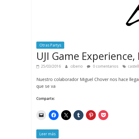
Otras Partys
UJI Game Experience, 
25/03/2016
ciberio
0 comentarios
castel
Nuestro colaborador Miguel Chover nos hace llegar
que se va
Comparte:
Leer más