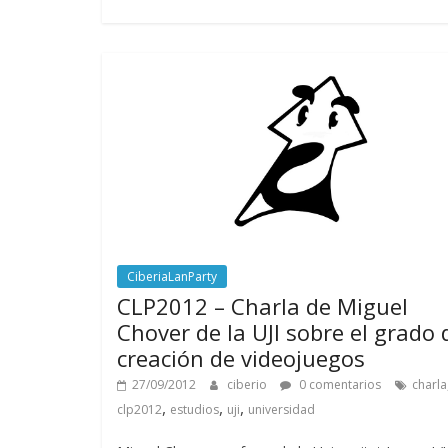
CiberiaLanParty
CLP2012 – Charla de Miguel
Chover de la UJI sobre el grado 
creación de videojuegos
27/09/2012
ciberio
0 comentarios
charla
,
,
,
clp2012
estudios
uji
universidad