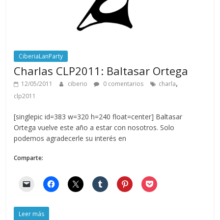
CiberiaLanParty
Charlas CLP2011: Baltasar Ortega
,
12/05/2011
ciberio
0 comentarios
charla
clp2011
[singlepic id=383 w=320 h=240 float=center] Baltasar
Ortega vuelve este año a estar con nosotros. Solo
podemos agradecerle su interés en
Comparte:
Leer más