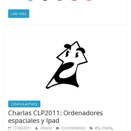
Leer más
CiberiaLanParty
Charlas CLP2011: Ordenadores
espaciales y Ipad
,
,
17/06/2011
ciberio
0 comentarios
afs
charla