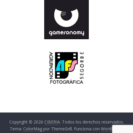
Copyright © 2026
CIBERIA
. Todos los derechos reservados.
Tema:
ColorMag
por ThemeGrill. Funciona con
WordPress
.