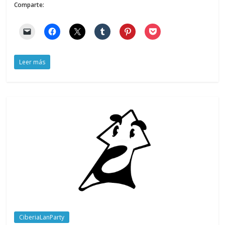
Comparte:
Leer más
CiberiaLanParty