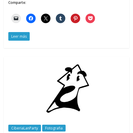
Comparte:
Leer más
CiberiaLanParty
Fotografia