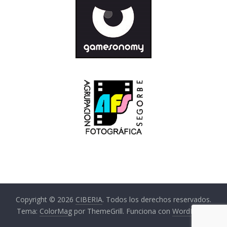
Copyright © 2026
CIBERIA
. Todos los derechos reservados.
Tema:
ColorMag
por ThemeGrill. Funciona con
WordPress
.